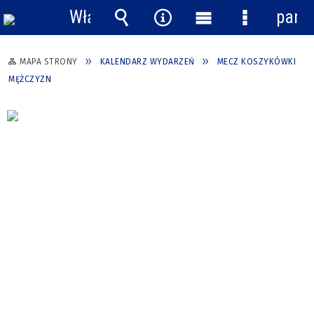
Włącz
pane
powiadomienia
Wyszukiwarka
Narzędzia
Menu
Menu
główne
szczegółow
MAPA STRONY
KALENDARZ WYDARZEŃ
MECZ KOSZYKÓWKI
MĘŻCZYZN