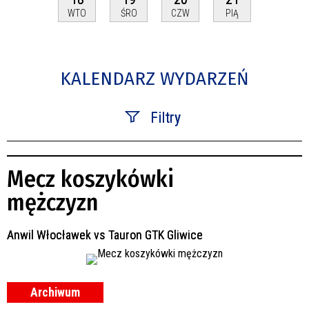
WTO
ŚRO
CZW
PIĄ
KALENDARZ WYDARZEŃ
Filtry
Szukana fraza
Mecz koszykówki
Kategoria
mężczyzn
Trwające w zakresie
Anwil Włocławek vs Tauron GTK Gliwice
—
Miejsce
Archiwum
Organizator