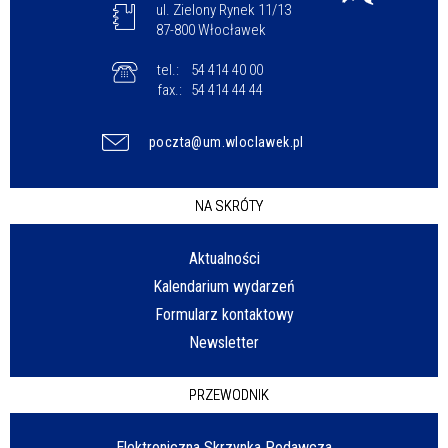
ul. Zielony Rynek 11/13
87-800 Włocławek
tel.:
54 414 40 00
fax.:
54 414 44 44
poczta@um.wloclawek.pl
NA SKRÓTY
Aktualności
Kalendarium wydarzeń
Formularz kontaktowy
Newsletter
PRZEWODNIK
Elektroniczna Skrzynka Podawcza