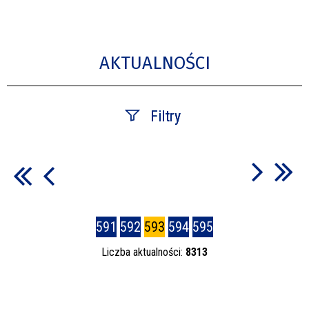
AKTUALNOŚCI
Filtry
Szukana fraza
Data publikacji
591
592
593
594
595
—
Liczba aktualności:
8313
Kategoria