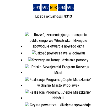
591
592
593
594
595
Liczba aktualności:
8313