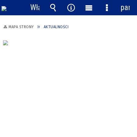
Włącz
pane
powiadomienia
Wyszukiwarka
Narzędzia
Menu
Menu
główne
szczegółow
MAPA STRONY
AKTUALNOŚCI