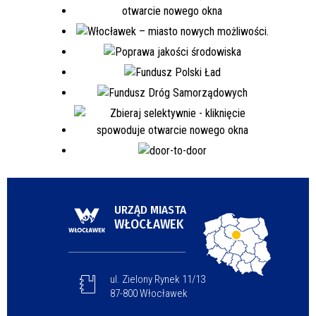
URZĄD MIASTA
WŁOCŁAWEK
ul. Zielony Rynek 11/13
87-800 Włocławek