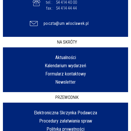
tel.:
54 414 40 00
fax.:
54 414 44 44
poczta@um.wloclawek.pl
NA SKRÓTY
Aktualności
Kalendarium wydarzeń
Formularz kontaktowy
Newsletter
PRZEWODNIK
Elektroniczna Skrzynka Podawcza
Procedury załatwiania spraw
Polityka prywatności