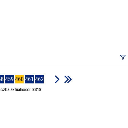
Szuka
58
459
460
461
462
iczba aktualności:
8318
Data p
Kateg