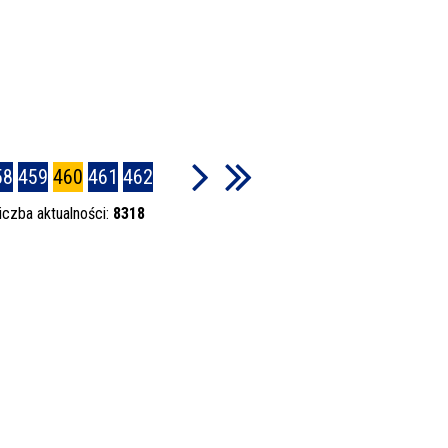
58
459
460
461
462
iczba aktualności:
8318