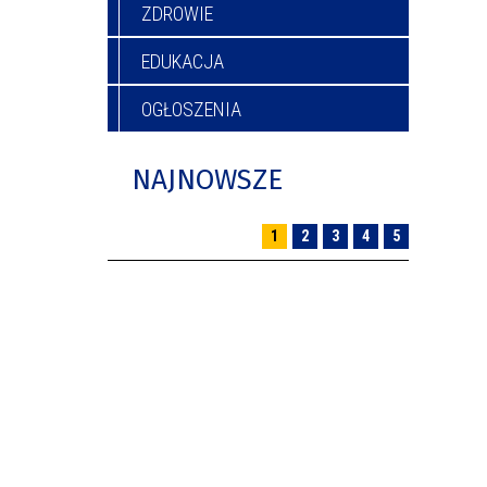
ZDROWIE
EDUKACJA
OGŁOSZENIA
NAJNOWSZE
1
2
3
4
5