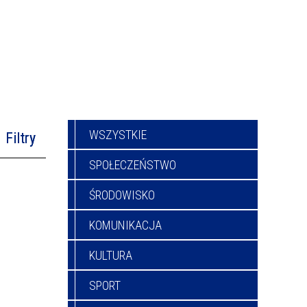
WSZYSTKIE
Filtry
SPOŁECZEŃSTWO
na fraza
ŚRODOWISKO
KOMUNIKACJA
—
ublikacji
KULTURA
oria
SPORT