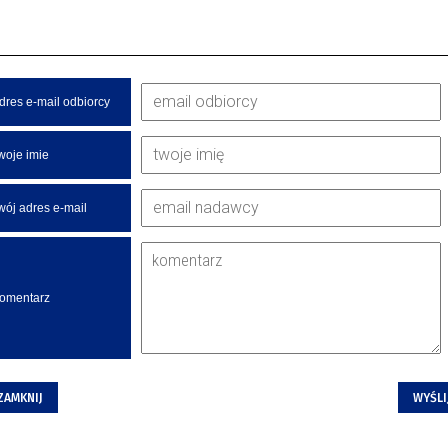
dres e-mail odbiorcy
woje imie
wój adres e-mail
omentarz