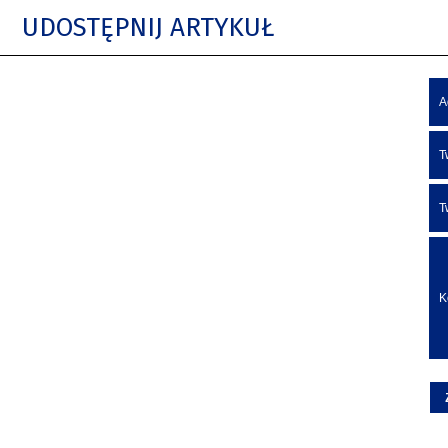
UDOSTĘPNIJ ARTYKUŁ
A
T
T
K