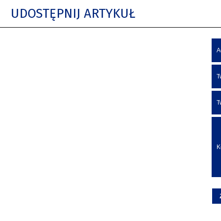
UDOSTĘPNIJ ARTYKUŁ
A
T
T
K