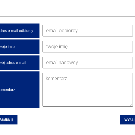
dres e-mail odbiorcy
woje imie
wój adres e-mail
omentarz